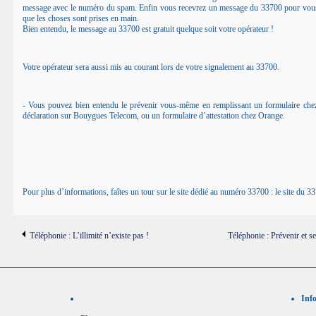
message avec le numéro du spam. Enfin vous recevrez un message du 33700 pour vou
que les choses sont prises en main.
Bien entendu, le message au 33700 est gratuit quelque soit votre opérateur !
Votre opérateur sera aussi mis au courant lors de votre signalement au 33700.
- Vous pouvez bien entendu le prévenir vous-même en remplissant un
formulaire ch
déclaration sur Bouygues Telecom
, ou un formulaire d’
attestation chez Orange
.
Pour plus d’informations, faîtes un tour sur le site dédié au numéro 33700 :
le site du 3
Téléphonie : L’illimité n’existe pas !
Téléphonie : Prévenir et se
Inf