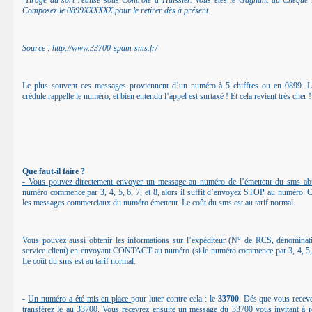
-Tirage au sort réalisé sous Controle d Huissier. Vous etes le Gagnant du Chèqu
Composez le 0899XXXXXX pour le retirer dès à présent.
Source : http://www.33700-spam-sms.fr/
Le plus souvent ces messages proviennent d’un numéro à 5 chiffres ou en 0899. 
crédule rappelle le numéro, et bien entendu l’appel est surtaxé ! Et cela revient très cher !
Que faut-il faire ?
- Vous pouvez directement envoyer un message au numéro de l’émetteur du sms a
numéro commence par 3, 4, 5, 6, 7, et 8, alors il suffit d’envoyez STOP au numéro. Ce
les messages commerciaux du numéro émetteur. Le coût du sms est au tarif normal.
Vous pouvez aussi obtenir les informations sur l’expéditeur
(N° de RCS, dénominatio
service client) en envoyant CONTACT au numéro (si le numéro commence par 3, 4, 5, 6
Le coût du sms est au tarif normal.
-
Un numéro a été mis en place
pour luter contre cela : le
33700
. Dés que vous recev
transférez le au 33700. Vous recevrez ensuite un message du 33700 vous invitant à 