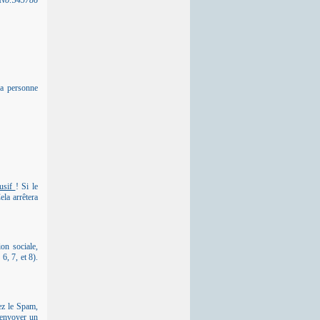
e No:345786
La personne
busif
! Si le
la arrêtera
n sociale,
, 7, et 8).
ez le Spam,
renvoyer un