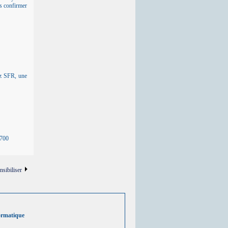
s confirmer
ez SFR
, une
3700
nsibiliser
ormatique