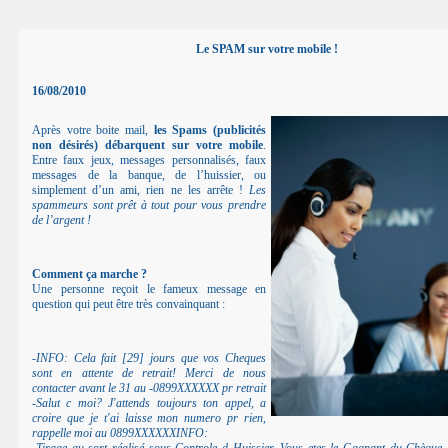
Le SPAM sur votre mobile !
16/08/2010
Après votre boite mail,
les Spams (publicités
non désirés) débarquent sur votre mobile
.
Entre faux jeux, messages personnalisés, faux
messages de la banque, de l’huissier, ou
simplement d’un ami, rien ne les arrête !
Les
spammeurs sont prêt à tout pour vous prendre
de l’argent !
Comment ça marche ?
Une personne reçoit le fameux message en
question qui peut être très convainquant :
-INFO: Cela fait [29] jours que vos Cheques
sont en attente de retrait! Merci de nous
contacter avant le 31 au -0899XXXXXX pr retrait
-Salut c moi? J'attends toujours ton appel, a
croire que je t'ai laisse mon numero pr rien,
rappelle moi au 0899XXXXXXINFO: