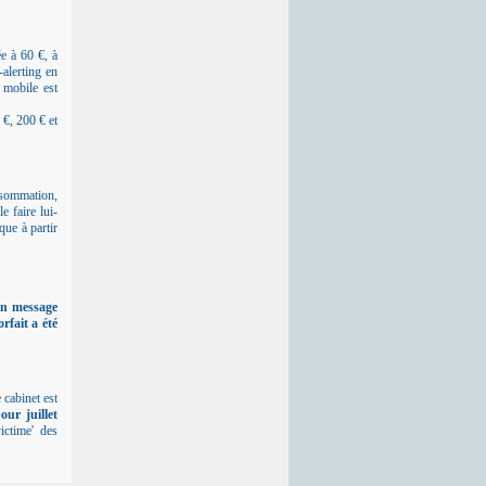
ée à 60 €, à
alerting en
 mobile est
 €, 200 € et
nsommation,
e faire lui-
que à partir
 un message
rfait a été
 cabinet est
our juillet
ictime' des