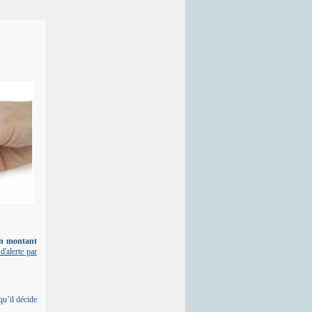
 un montant
'alerte par
u’il décide