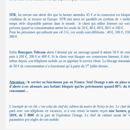
SFR
, lui envoie une alerte dès que la facture atteindra 45 € et la connexion est bloqu
condition de se trouver en Europe. SFR met aussi en parallèle un système de « multi-
temps réel» disponible partout dans le monde : le client qui utilise Internet sur son
prévenu quand sa consommation atteint les seuils de 20 €, 40 €, 60 €, 80 € et 100 €.
Pour les personnes qui utilisent une clé 3 G, ces seuils sont différents : 40 €, 100 €, 150
300 €.
Enfin
Bouygues Telecom
alerte l’abonné par un message quand il atteint 50 € de co
puis à 100 €, 200 € et 400 €. Si le client veut bloquer ses connexions Internet, il doit l
même depuis son téléphone mobile ou en appelant le service client. Le blocage automati
er
de 50 € de consommation n’a fonctionné qu’à partir du 1
juillet dernier…
Attention
: le service ne fonctionne pas en France. Seul Orange a mis en place
d’alerte à ces abonnés aux forfaits bloqués qui les préviennent quand 80% du fo
consommé…
L’exemple de cet été, c’est celui du chef du cabinet du maire de Noisy-le-Sec.
Le chef de
parti avec son téléphone en vacances, et à son retour la mairie reçoit
une facture, p
2010, de 5 400€
de la part de l'opérateur Orange. Le chef de cabinet aurait été 'v
paramètres pre-réglés de son mobile.