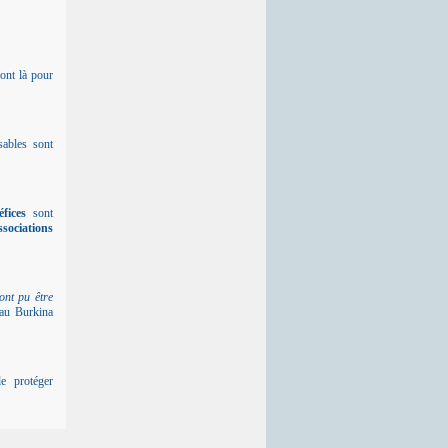
ront là pour
sables sont
fices
sont
ssociations
ont pu être
 au Burkina
e protéger